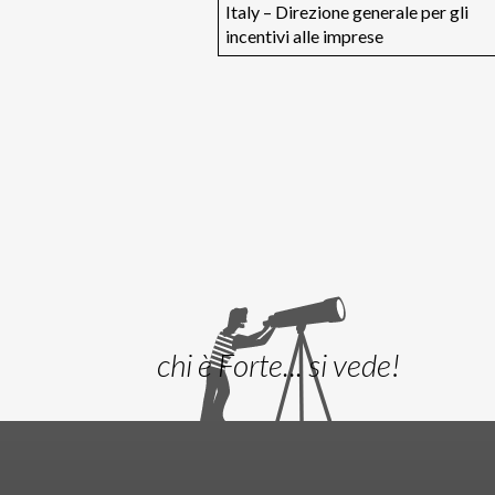
Italy – Direzione generale per gli
incentivi alle imprese
chi è Forte... si vede!