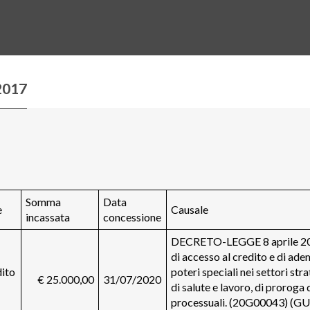
2017
Somma
Data
e
Causale
incassata
concessione
DECRETO-LEGGE 8 aprile 2020
di accesso al credito e di ade
ito
poteri speciali nei settori str
€ 25.000,00
31/07/2020
di salute e lavoro, di proroga 
processuali. (20G00043) (GU 