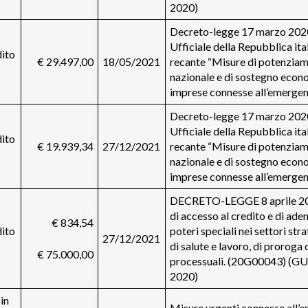
2020)
Decreto-legge 17 marzo 2020,
Ufficiale della Repubblica ita
ito
€ 29.497,00
18/05/2021
recante “Misure di potenziame
nazionale e di sostegno econo
imprese connesse all’emerg
Decreto-legge 17 marzo 2020,
Ufficiale della Repubblica ita
ito
€ 19.939,34
27/12/2021
recante “Misure di potenziame
nazionale e di sostegno econo
imprese connesse all’emerg
DECRETO-LEGGE 8 aprile 2020
di accesso al credito e di ade
€ 834,54
ito
poteri speciali nei settori str
27/12/2021
di salute e lavoro, di proroga 
€ 75.000,00
processuali. (20G00043) (GU 
2020)
in
Misure urgenti connesse all’