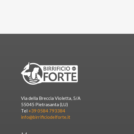
Via della Breccia Violetta, 5/A
55045 Pietrasanta (LU)
Tel
+39 0584 793384
info@birrificiodelforte.it