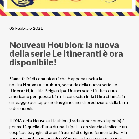
05 Febbraio 2021
Nouveau Houblon: la nuova
della serie Le Itineranti è ora
disponibile!
Siamo felici di comunicarti che è appena uscita la
nostra
Nouveau Houblon
, seconda della nuova serie
Le
Itineranti
, in stile Belgian Ipa. Un incrocio stilistico euro-
americano per questa birra, la cui uscita
in lattina
ci lancia in
un viaggio per tappe nei luoghi iconici di produzione della birra
e dei luppoli.
Il DNA della Nouveau Houblon (traduzione: nuovo luppolo) è
per metà quello di una di una Tripel – con slancio alcolico e un
cospicuo bagaglio di aromi fruttati di origine fermentativa – la
seconda metà è invece di un’American Ipa con un massiccio