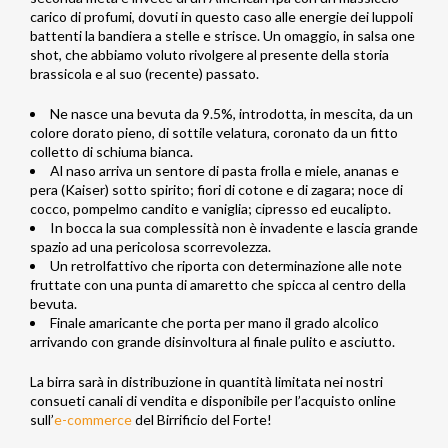
carico di profumi, dovuti in questo caso alle energie dei luppoli
battenti la bandiera a stelle e strisce. Un omaggio, in salsa one
shot, che abbiamo voluto rivolgere al presente della storia
brassicola e al suo (recente) passato.
Ne nasce una bevuta da 9.5%, introdotta, in mescita, da un
colore dorato pieno, di sottile velatura, coronato da un fitto
colletto di schiuma bianca.
Al naso arriva un sentore di pasta frolla e miele, ananas e
pera (Kaiser) sotto spirito; fiori di cotone e di zagara; noce di
cocco, pompelmo candito e vaniglia; cipresso ed eucalipto.
In bocca la sua complessità non è invadente e lascia grande
spazio ad una pericolosa scorrevolezza.
Un retrolfattivo che riporta con determinazione alle note
fruttate con una punta di amaretto che spicca al centro della
bevuta.
Finale amaricante che porta per mano il grado alcolico
arrivando con grande disinvoltura al finale pulito e asciutto.
La birra sarà in distribuzione in quantità limitata nei nostri
consueti canali di vendita e disponibile per l’acquisto online
sull’
e-commerce
del Birrificio del Forte!