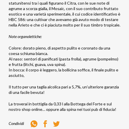
statunitensi tra i quali figurano il Citra, con le sue note di
agrume a scorza gialla, il Mosaic, con il suo contributo fruttato
esotico e una varietà sperimentale, il cui codice identificativo è
HBC 586: una cultivar che avevamo già avuto modo di testare
nella Arieto e che ci è piaciuta molto per il suo timbro tropicale.
Note organolettiche:
Colore: dorato pieno, di aspetto pulito e coronato da una
coesa schiuma bianca.
Al naso: sentori di panificati (pasta frolla), agrume (pompelmo)
e frutta (litchi, guava, uva spina).
In bocca: il corpo è leggero, la bollicina soffice, il finale pulito e
asciutto,
Il tutto per una taglia alcolica pari a 5,7%, un’ulteriore garanzia
di una facile bevuta!
La troverai in bottiglia da 0,33 l alla Bottega del Forte e sul
nostro shop online… oppure alla spina nei tuoi pub di fiducia!
Whatsapp
Facebook
Twitter
Condividi