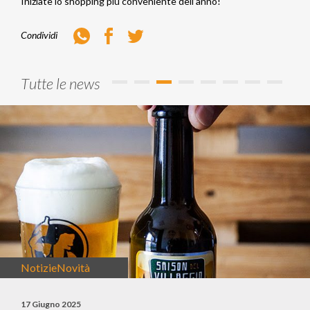
Iniziate lo shopping più conveniente dell’anno!
Whatsapp
Facebook
Twitter
Condividi
Tutte le news
Notizie
Novità
17 Giugno 2025