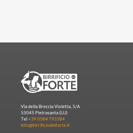
Via della Breccia Violetta, 5/A
55045 Pietrasanta (LU)
Tel
+39 0584 793384
info@birrificiodelforte.it