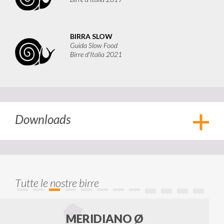
BIRRA SLOW
Guida Slow Food
Birre d'Italia 2021
Downloads
Apri
Tutte le nostre birre
MERIDIANO Ø