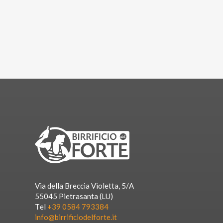
Via della Breccia Violetta, 5/A
55045 Pietrasanta (LU)
Tel
+39 0584 793384
info@birrificiodelforte.it