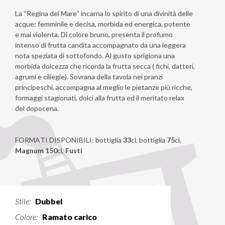
La “Regina del Mare” incarna lo spirito di una divinità delle
acque: femminile e decisa, morbida ed energica, potente
e mai violenta. Di colore bruno, presenta il profumo
intenso di frutta candita accompagnato da una leggera
nota speziata di sottofondo. Al gusto sprigiona una
morbida dolcezza che ricorda la frutta secca ( fichi, datteri,
agrumi e ciliegie). Sovrana della tavola nei pranzi
principeschi, accompagna al meglio le pietanze più ricche,
formaggi stagionati, dolci alla frutta ed il meritato relax
del dopocena.
FORMATI DISPONIBILI: bottiglia
33
cl, bottiglia
75
cl,
Magnum 150
cl,
Fusti
Stile:
Dubbel
Colore:
Ramato carico