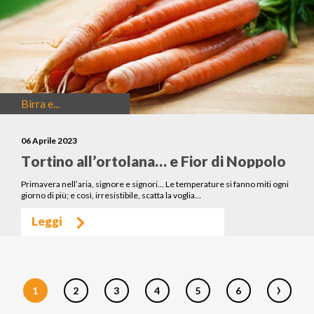
Birra e...
06 Aprile 2023
Tortino all’ortolana… e Fior di Noppolo
Primavera nell’aria, signore e signori… Le temperature si fanno miti ogni
giorno di più; e così, irresistibile, scatta la voglia…
Leggi
›
1
2
3
4
5
6