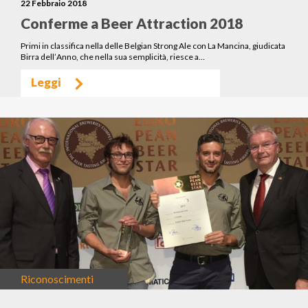
22 Febbraio 2018
Conferme a Beer Attraction 2018
Primi in classifica nella delle Belgian Strong Ale con La Mancina, giudicata
Birra dell’Anno, che nella sua semplicità, riesce a…
Leggi
Riconoscimenti