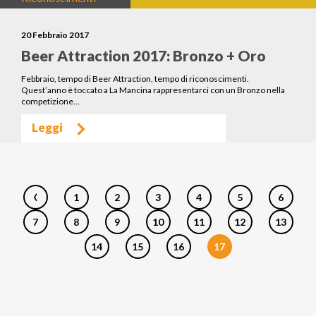
20 Febbraio 2017
Beer Attraction 2017: Bronzo + Oro
Febbraio, tempo di Beer Attraction, tempo di riconoscimenti.
Quest’anno è toccato a La Mancina rappresentarci con un Bronzo nella
competizione…
Leggi
‹
1
2
3
4
5
6
7
8
9
10
11
12
13
14
15
16
17