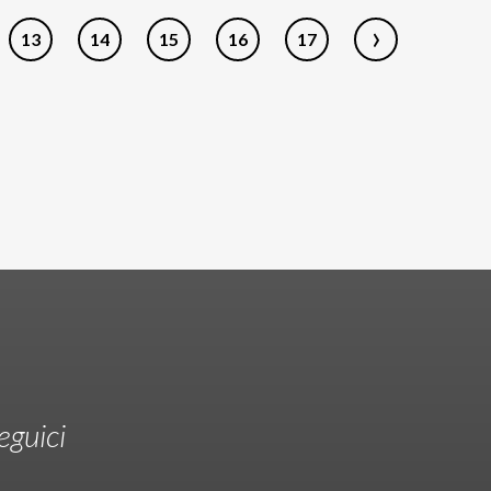
›
13
14
15
16
17
eguici