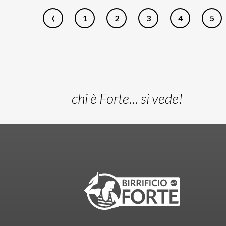
‹
1
2
3
4
5
chi è Forte... si vede!