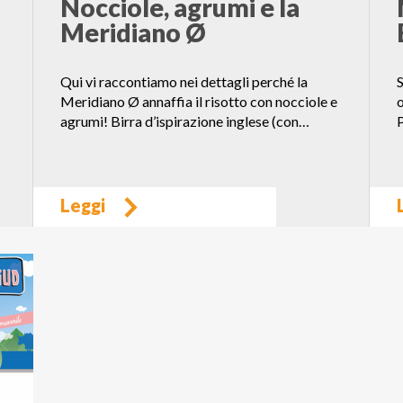
Nocciole, agrumi e la
Meridiano Ø
Qui vi raccontiamo nei dettagli perché la
S
Meridiano Ø annaffia il risotto con nocciole e
o
agrumi! Birra d’ispirazione inglese (con…
P
Leggi