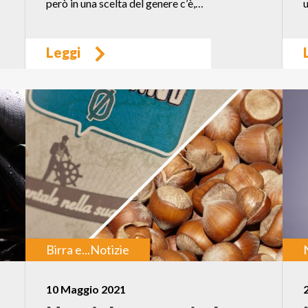
però in una scelta del genere c’è,…
u
Leggi
Birra e...
Notizie
10 Maggio 2021