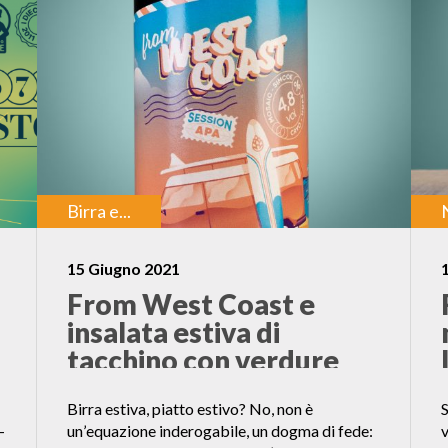
Birra e...
15 Giugno 2021
From West Coast e
insalata estiva di
tacchino con verdure
Birra estiva, piatto estivo? No, non è
S
-
un’equazione inderogabile, un dogma di fede:
v